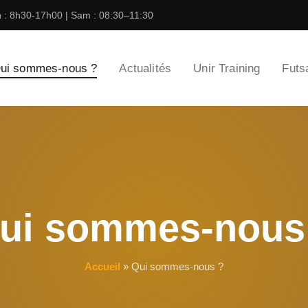
n : 8h30-17h00 | Sam : 08:30–11:30
ui sommes-nous ?
Actualités
Unir Training
Futs
Nos pôles et dispositifs
ui sommes-nous
Accueil
»
Qui sommes-nous ?