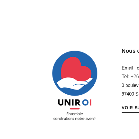
Nous 
Email : 
Tel:
+26
9 boule
Unir OI
Ensemble construisons notre
97400 S
VOIR 