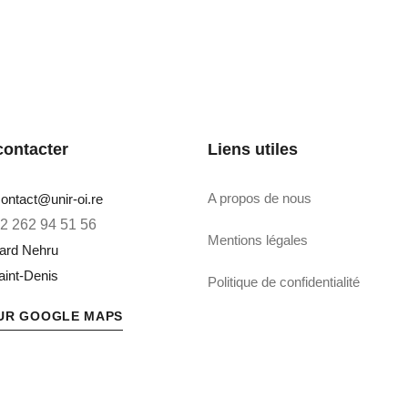
contacter
Liens utiles
A propos de nous
contact@unir-oi.re
2 262 94 51 56
Mentions légales
vard Nehru
 avenir
aint-Denis
Politique de confidentialité
SUR GOOGLE MAPS