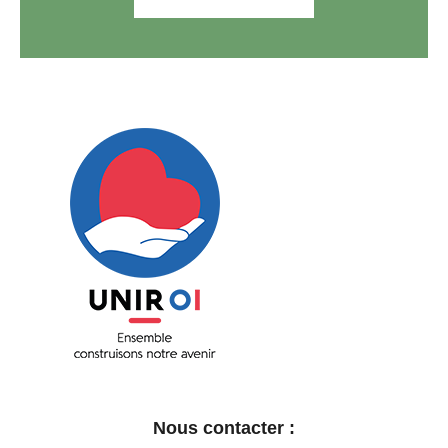
Unir OI
Ensemble construisons notre avenir
Nous contacter :