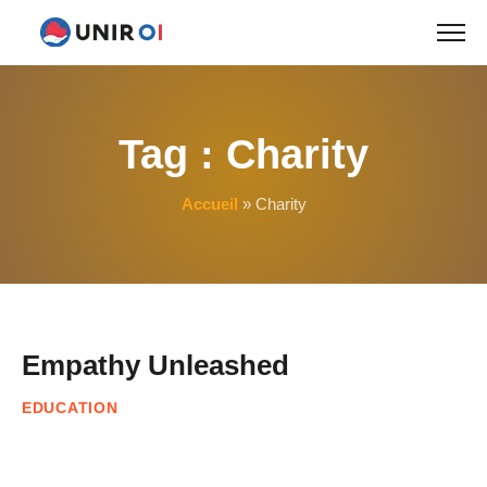
Skip
to
content
Tag :
Charity
Accueil
»
Charity
Empathy Unleashed
EDUCATION