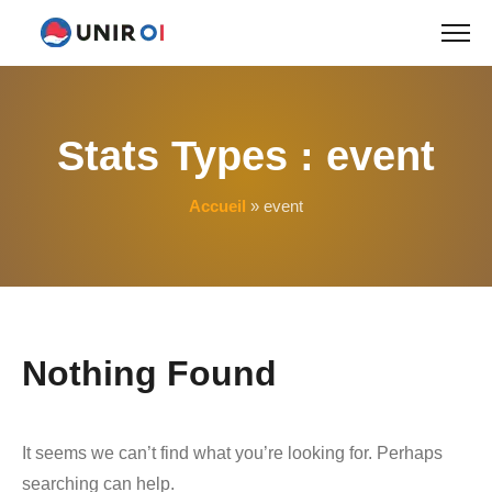
Skip
to
content
Stats Types :
event
Accueil
»
event
Nothing Found
It seems we can’t find what you’re looking for. Perhaps
searching can help.