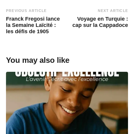
Post
PREVIOUS ARTICLE
NEXT ARTICLE
Franck Fregosi lance
Voyage en Turquie :
Navigation
la Semaine Laïcité :
cap sur la Cappadoce
les défis de 1905
You may also like