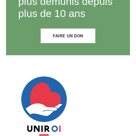
plus démunis depuis
plus de 10 ans
FAIRE UN DON
Unir OI
Ensemble construisons notre avenir