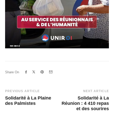
Share On
Post
PREVIOUS ARTICLE
NEXT ARTICLE
Solidarité à La Plaine
Solidarité à La
Navigation
des Palmistes
Réunion : 4 410 repas
et des sourires