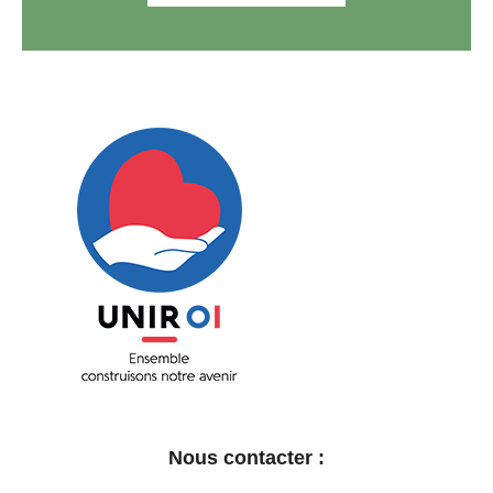
Unir OI
Ensemble construisons notre avenir
Nous contacter :