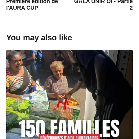
Première édition de
GALA UNIR OI - Partie
Navigation
l'AURA CUP
2
You may also like