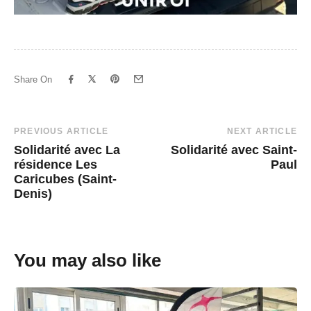
Share On
Post
PREVIOUS ARTICLE
NEXT ARTICLE
Solidarité avec La
Solidarité avec Saint-
Navigation
résidence Les
Paul
Caricubes (Saint-
Denis)
You may also like