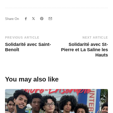
Share On
Post
PREVIOUS ARTICLE
NEXT ARTICLE
Solidarité avec Saint-
Solidarité avec St-
Navigation
Benoît
Pierre et La Saline les
Hauts
You may also like